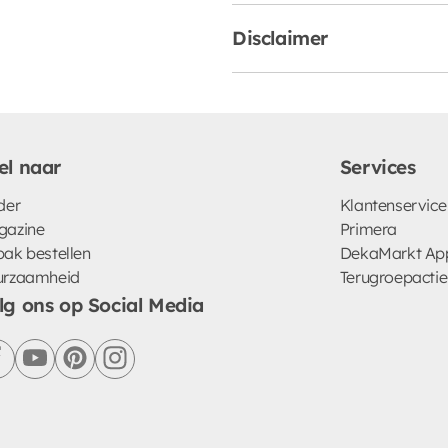
Disclaimer
el naar
Services
der
Klantenservice
gazine
Primera
ak bestellen
DekaMarkt Ap
urzaamheid
Terugroepactie
lg ons op Social Media
facebook
youtube
pinterest
instagram