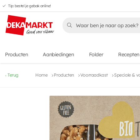
Tip: bestel je gebak online!
Overslaan
Overslaan
Overslaan
naar
naar
naar
Overslaan
hoofdnavigatie
hoofdinhoud
voettekstinhoud
naar
aanbiedingen
Producten
Aanbiedingen
Folder
Recepten
Terug
Home
Producten
Voorraadkast
Speciale & v