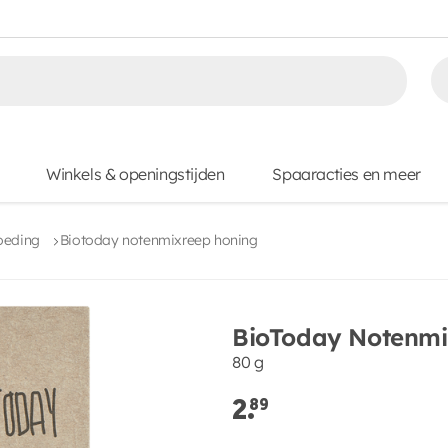
Winkels & openingstijden
Spaaracties en meer
oeding
Biotoday notenmixreep honing
BioToday Notenmi
80 g
2.
89