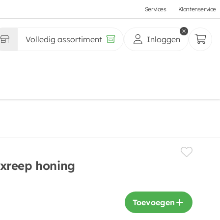
Services
Klantenservice
Volledig assortiment
Inloggen
xreep honing
Toevoegen