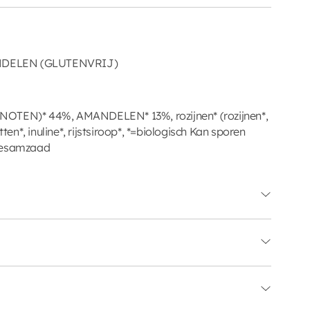
NDELEN (GLUTENVRIJ)
NOTEN)* 44%, AMANDELEN* 13%, rozijnen* (rozijnen*,
n*, inuline*, rijstsiroop*, *=biologisch Kan sporen
 sesamzaad