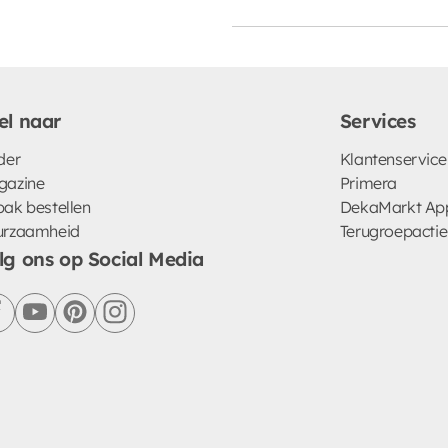
el naar
Services
der
Klantenservice
gazine
Primera
ak bestellen
DekaMarkt Ap
urzaamheid
Terugroepactie
lg ons op Social Media
facebook
youtube
pinterest
instagram