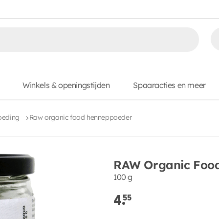
Winkels & openingstijden
Spaaracties en meer
oeding
Raw organic food henneppoeder
RAW Organic Foo
100 g
4.
55