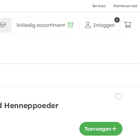
Services
Klantenservice
Volledig assortiment
Inloggen
d Henneppoeder
Toevoegen