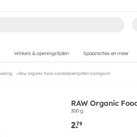
Winkels & openingstijden
Spaaracties en meer
oeding
Raw organic food zonnebloempitten biologisch
RAW Organic Food
300 g
2.
79