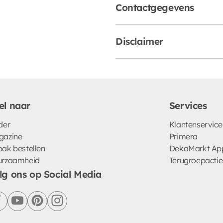
Contactgegevens
Disclaimer
el naar
Services
der
Klantenservice
gazine
Primera
ak bestellen
DekaMarkt Ap
urzaamheid
Terugroepactie
lg ons op Social Media
facebook
youtube
pinterest
instagram