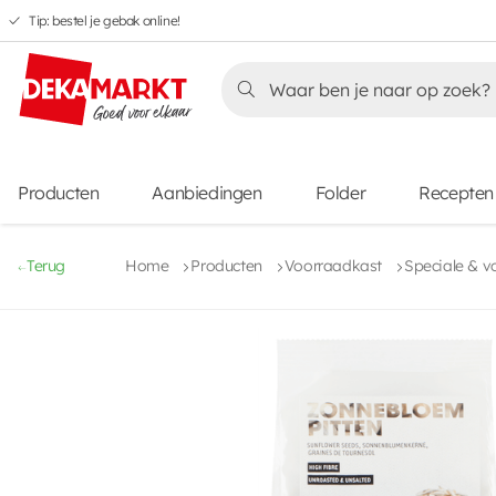
Tip: bestel je gebak online!
Overslaan
Overslaan
Overslaan
naar
naar
naar
Overslaan
hoofdnavigatie
hoofdinhoud
voettekstinhoud
naar
aanbiedingen
Producten
Aanbiedingen
Folder
Recepten
Terug
Home
Producten
Voorraadkast
Speciale & v