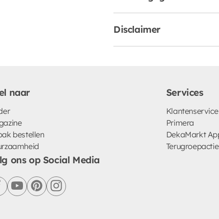
Disclaimer
el naar
Services
der
Klantenservice
gazine
Primera
ak bestellen
DekaMarkt Ap
urzaamheid
Terugroepactie
lg ons op Social Media
facebook
youtube
pinterest
instagram