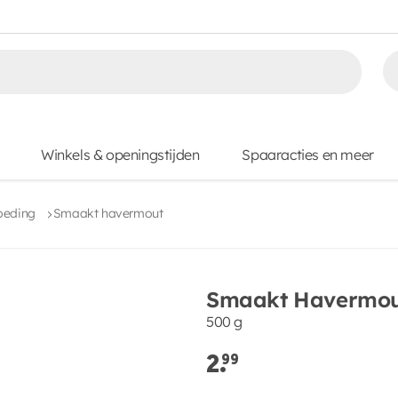
Winkels & openingstijden
Spaaracties en meer
oeding
Smaakt havermout
Smaakt Havermo
500 g
2.
99