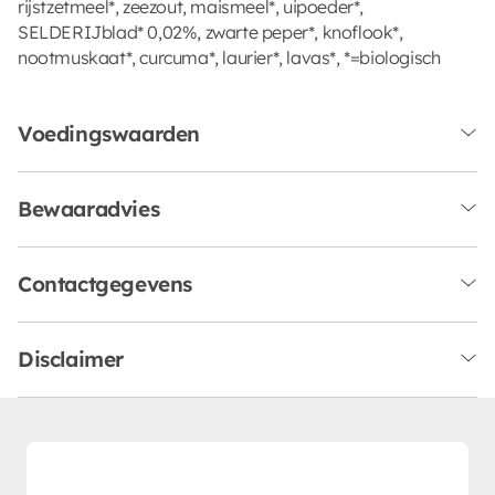
rijstzetmeel*, zeezout, maismeel*, uipoeder*,
SELDERIJblad* 0,02%, zwarte peper*, knoflook*,
nootmuskaat*, curcuma*, laurier*, lavas*, *=biologisch
Voedingswaarden
Bewaaradvies
Contactgegevens
Disclaimer