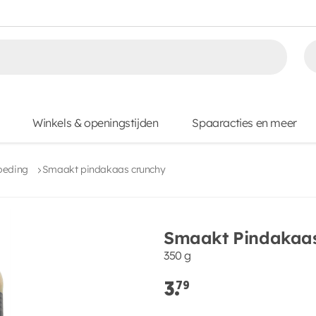
Winkels & openingstijden
Spaaracties en meer
oeding
Smaakt pindakaas crunchy
Smaakt Pindakaas
350 g
3.
79