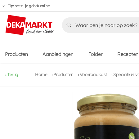
Tip: bestel je gebak online!
Overslaan
Overslaan
Overslaan
naar
naar
naar
Overslaan
hoofdnavigatie
hoofdinhoud
voettekstinhoud
naar
aanbiedingen
Producten
Aanbiedingen
Folder
Recepten
Terug
Home
Producten
Voorraadkast
Speciale & v