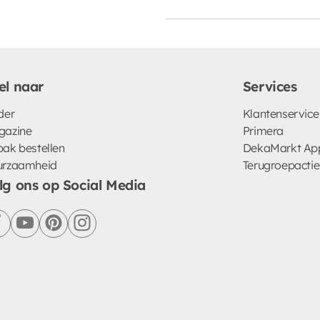
el naar
Services
der
Klantenservice
gazine
Primera
ak bestellen
DekaMarkt Ap
urzaamheid
Terugroepactie
lg ons op Social Media
facebook
youtube
pinterest
instagram