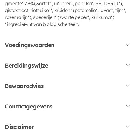
groente* 7,8%(wortel* , ui* ,prei* , paprika*, SELDERIJ*),
gistextract, rietsuiker*, kruiden* (peterselie*, lavas*, tijm*,
rozemarijn*), specerijen* (zwarte peper*, kurkuma*).
*ingredi�«nt van biologische teelt.
Voedingswaarden
Bereidingswijze
Bewaaradvies
Contactgegevens
Disclaimer