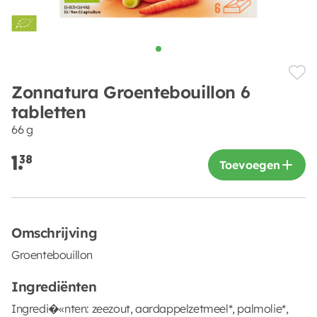
Zonnatura Groentebouillon 6
tabletten
66 g
1.
38
Toevoegen
Omschrijving
Groentebouillon
Ingrediënten
Ingredi�«nten: zeezout, aardappelzetmeel*, palmolie*,