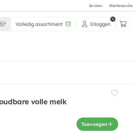
Services
Klantenservice
Volledig assortiment
Inloggen
houdbare volle melk
Toevoegen