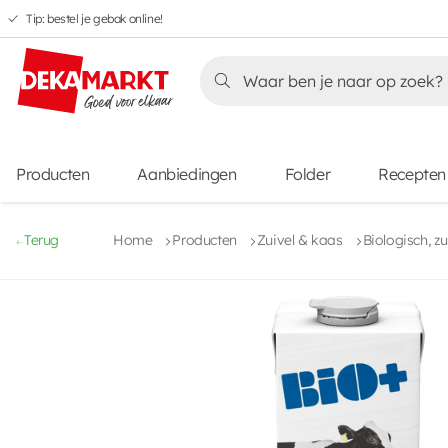
Tip: bestel je gebak online!
Overslaan
Overslaan
Overslaan
naar
naar
naar
Overslaan
hoofdnavigatie
hoofdinhoud
voettekstinhoud
naar
aanbiedingen
Producten
Aanbiedingen
Folder
Recepten
Terug
Home
Producten
Zuivel & kaas
Biologisch, z