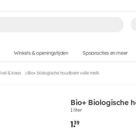
Winkels & openingstijden
Spaaracties en meer
uivel & kaas
Bio+ biologische houdbare volle melk
Bio+ Biologische 
1 liter
1.
39