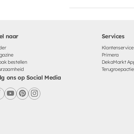
el naar
Services
der
Klantenservice
gazine
Primera
ak bestellen
DekaMarkt Ap
urzaamheid
Terugroepactie
lg ons op Social Media
facebook
youtube
pinterest
instagram