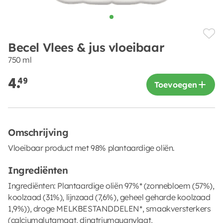
Becel Vlees & jus vloeibaar
750 ml
4.
49
Toevoegen
Omschrijving
Vloeibaar product met 98% plantaardige oliën.
Ingrediënten
Ingrediënten: Plantaardige oliën 97%* (zonnebloem (57%),
koolzaad (31%), lijnzaad (7,6%), geheel geharde koolzaad
1,9%)), droge MELKBESTANDDELEN*, smaakversterkers
(calciumglutamaat, dinatriumguanylaat,