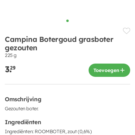
Campina Botergoud grasboter
gezouten
225 g
3.
29
Toevoegen
Omschrijving
Gezouten boter.
Ingrediënten
Ingrediënten: ROOMBOTER, zout (0,6%)