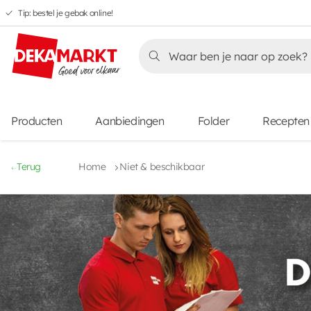
Tip: bestel je gebak online!
Overslaan
Overslaan
Overslaan
naar
naar
naar
Overslaan
hoofdnavigatie
hoofdinhoud
voettekstinhoud
naar
aanbiedingen
Producten
Aanbiedingen
Folder
Recepten
Terug
Home
Niet & beschikbaar