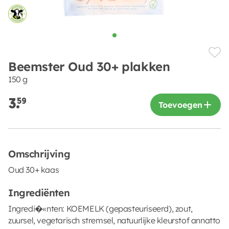
Beemster Oud 30+ plakken
150 g
3.
59
Toevoegen
Omschrijving
Oud 30+ kaas
Ingrediënten
Ingredi�«nten: KOEMELK (gepasteuriseerd), zout,
zuursel, vegetarisch stremsel, natuurlijke kleurstof annatto