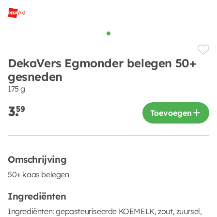
DekaVers Egmonder belegen 50+
gesneden
175 g
3.
59
Toevoegen
Omschrijving
50+ kaas belegen
Ingrediënten
Ingrediënten: gepasteuriseerde KOEMELK, zout, zuursel,