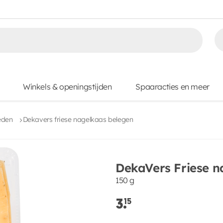
Winkels & openingstijden
Spaaracties en meer
eden
Dekavers friese nagelkaas belegen
DekaVers Friese n
150 g
3.
15