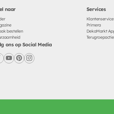
el naar
Services
der
Klantenservice
gazine
Primera
ak bestellen
DekaMarkt Ap
urzaamheid
Terugroepactie
lg ons op Social Media
facebook
youtube
pinterest
instagram