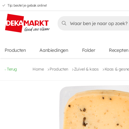
Tip: bestel je gebak online!
Overslaan
Overslaan
Overslaan
naar
naar
naar
Overslaan
hoofdnavigatie
hoofdinhoud
voettekstinhoud
naar
aanbiedingen
Producten
Aanbiedingen
Folder
Recepten
Terug
Home
Producten
Zuivel & kaas
Kaas & gesn