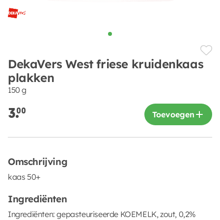
DekaVers West friese kruidenkaas
plakken
150 g
3.
00
Toevoegen
Omschrijving
kaas 50+
Ingrediënten
Ingrediënten: gepasteuriseerde KOEMELK, zout, 0,2%