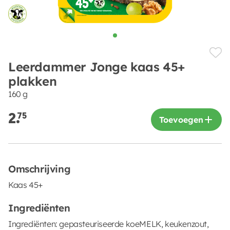
Leerdammer Jonge kaas 45+
plakken
160 g
2.
75
Toevoegen
Omschrijving
Kaas 45+
Ingrediënten
Ingrediënten: gepasteuriseerde koeMELK, keukenzout,