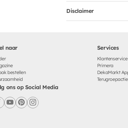
Disclaimer
el naar
Services
der
Klantenservice
gazine
Primera
ak bestellen
DekaMarkt Ap
urzaamheid
Terugroepactie
lg ons op Social Media
facebook
youtube
pinterest
instagram