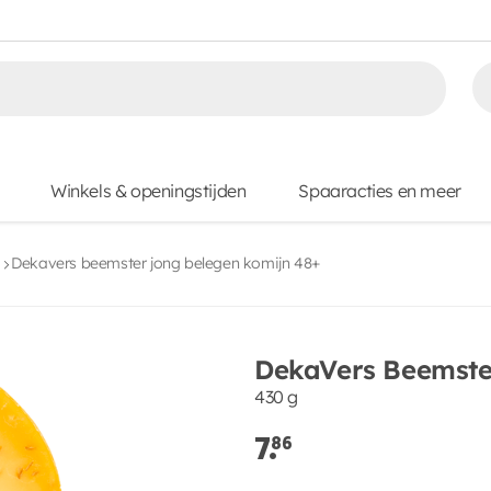
Winkels & openingstijden
Spaaracties en meer
Dekavers beemster jong belegen komijn 48+
DekaVers Beemster
430 g
7.
86