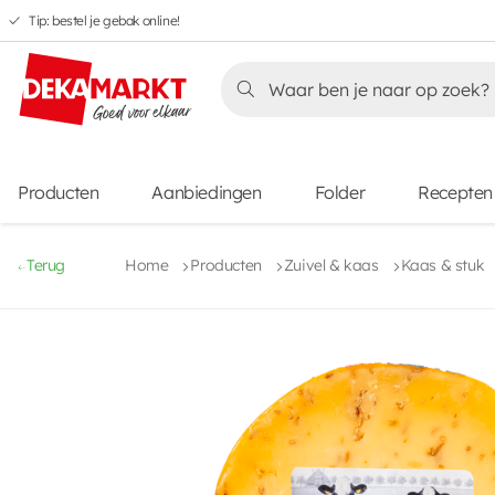
Tip: bestel je gebak online!
Overslaan
Overslaan
Overslaan
naar
naar
naar
Overslaan
hoofdnavigatie
hoofdinhoud
voettekstinhoud
naar
aanbiedingen
Producten
Aanbiedingen
Folder
Recepten
Terug
Home
Producten
Zuivel & kaas
Kaas & stuk