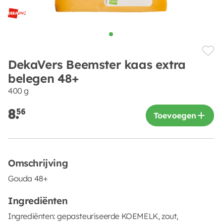
DekaVers Beemster kaas extra
belegen 48+
400 g
8.
56
Toevoegen
Omschrijving
Gouda 48+
Ingrediënten
Ingrediënten: gepasteuriseerde KOEMELK, zout,