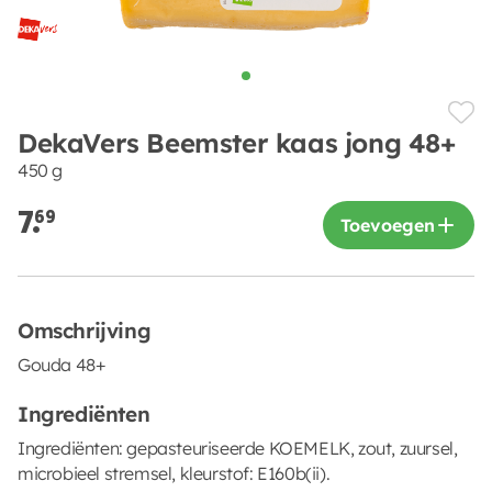
DekaVers Beemster kaas jong 48+
450 g
7.
69
Toevoegen
Omschrijving
Gouda 48+
Ingrediënten
Ingrediënten: gepasteuriseerde KOEMELK, zout, zuursel,
microbieel stremsel, kleurstof: E160b(ii).