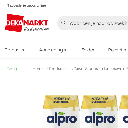
Tip: bestel je gebak online!
Overslaan
Overslaan
Overslaan
naar
naar
naar
Overslaan
hoofdnavigatie
hoofdinhoud
voettekstinhoud
naar
aanbiedingen
Producten
Aanbiedingen
Folder
Recepten
Terug
Home
Producten
Zuivel & kaas
Lactosevrije 