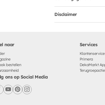
Disclaimer
el naar
Services
der
Klantenservice
gazine
Primera
ak bestellen
DekaMarkt Ap
urzaamheid
Terugroepactie
lg ons op Social Media
facebook
youtube
pinterest
instagram