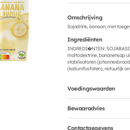
Omschrijving
Sojadrink, banaan, met toege
Ingrediënten
INGREDI�NTEN: SOJABASIS (
maltodextrine, bananensap ui
stabilisatoren (johannesbrood
(kaliumfosfaten), natuurlijk a
Voedingswaarden
Bewaaradvies
Contactgegevens