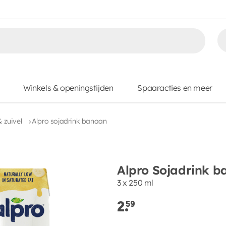
Winkels & openingstijden
Spaaracties en meer
& zuivel
Alpro sojadrink banaan
Alpro Sojadrink 
3 x 250 ml
2.
59