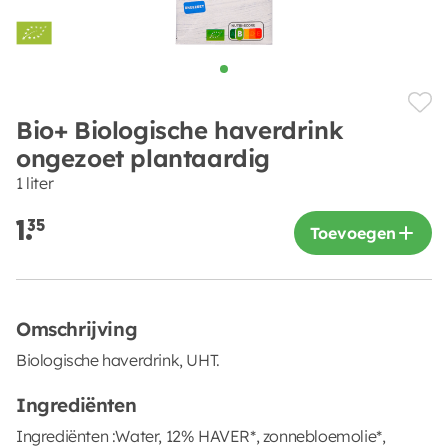
Bio+ Biologische haverdrink
ongezoet plantaardig
1 liter
1.
35
Toevoegen
Omschrijving
Biologische haverdrink, UHT.
Ingrediënten
Ingrediënten :Water, 12% HAVER*, zonnebloemolie*,