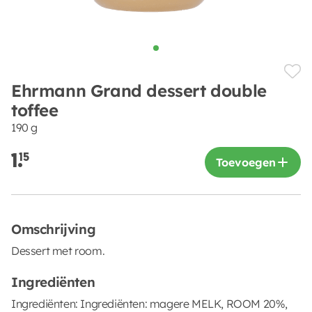
Ehrmann Grand dessert double
toffee
190 g
1.
15
Toevoegen
Omschrijving
Dessert met room.
Ingrediënten
Ingrediënten: Ingrediënten: magere MELK, ROOM 20%,