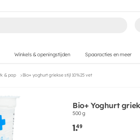
Winkels & openingstijden
Spaaracties en meer
rk & pap
Bio+ yoghurt griekse stijl 10%25 vet
Bio+ Yoghurt griek
500 g
1.
49