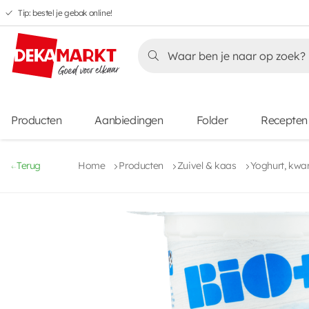
Tip: bestel je gebak online!
Overslaan
Overslaan
Overslaan
naar
naar
naar
Overslaan
hoofdnavigatie
hoofdinhoud
voettekstinhoud
naar
aanbiedingen
Producten
Aanbiedingen
Folder
Recepten
Terug
Home
Producten
Zuivel & kaas
Yoghurt, kwa