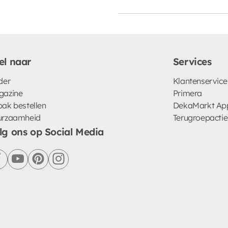
el naar
Services
der
Klantenservice
gazine
Primera
ak bestellen
DekaMarkt Ap
urzaamheid
Terugroepactie
lg ons op Social Media
facebook
youtube
pinterest
instagram