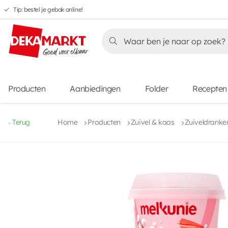
Tip: bestel je gebak online!
Overslaan
Overslaan
Overslaan
naar
naar
naar
Overslaan
hoofdnavigatie
hoofdinhoud
voettekstinhoud
naar
aanbiedingen
Producten
Aanbiedingen
Folder
Recepten
Terug
Home
Producten
Zuivel & kaas
Zuiveldranke