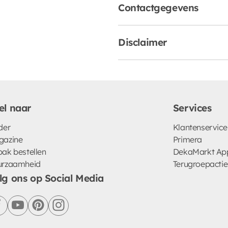
Contactgegevens
Disclaimer
el naar
Services
der
Klantenservice
gazine
Primera
ak bestellen
DekaMarkt Ap
urzaamheid
Terugroepactie
lg ons op Social Media
facebook
youtube
pinterest
instagram