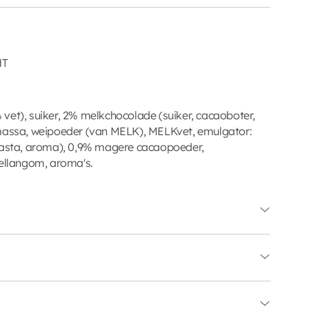
HT
vet), suiker, 2% melkchocolade (suiker, cacaoboter,
ssa, weipoeder (van MELK), MELKvet, emulgator:
sta, aroma), 0,9% magere cacaopoeder,
gellangom, aroma's.