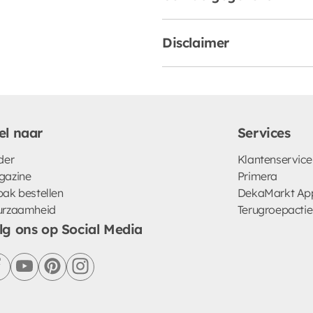
Disclaimer
el naar
Services
der
Klantenservice
gazine
Primera
ak bestellen
DekaMarkt Ap
urzaamheid
Terugroepactie
lg ons op Social Media
facebook
youtube
pinterest
instagram