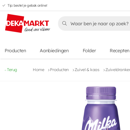
Tip: bestel je gebak online!
Overslaan
Overslaan
Overslaan
naar
naar
naar
Overslaan
hoofdnavigatie
hoofdinhoud
voettekstinhoud
naar
aanbiedingen
Producten
Aanbiedingen
Folder
Recepten
Terug
Home
Producten
Zuivel & kaas
Zuiveldranke