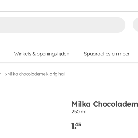
Winkels & openingstijden
Spaaracties en meer
n
Milka chocolademelk original
Milka Chocolademe
250 ml
1.
45