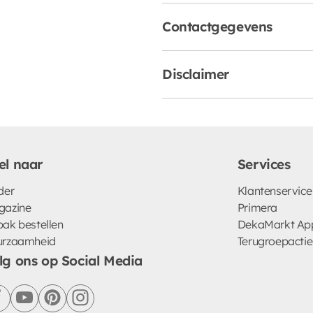
Contactgegevens
Disclaimer
el naar
Services
der
Klantenservice
gazine
Primera
ak bestellen
DekaMarkt Ap
urzaamheid
Terugroepactie
lg ons op Social Media
facebook
youtube
pinterest
instagram