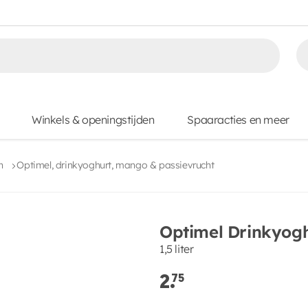
Winkels & openingstijden
Spaaracties en meer
n
Optimel, drinkyoghurt, mango & passievrucht
Optimel Drinkyog
1,5 liter
2.
75