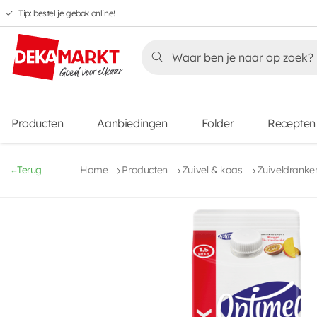
Tip: bestel je gebak online!
Overslaan
Overslaan
Overslaan
naar
naar
naar
Overslaan
hoofdnavigatie
hoofdinhoud
voettekstinhoud
naar
aanbiedingen
Producten
Aanbiedingen
Folder
Recepten
Terug
Home
Producten
Zuivel & kaas
Zuiveldranke