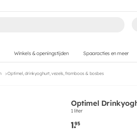
Winkels & openingstijden
Spaaracties en meer
n
Optimel, drinkyoghurt, vezels, framboos & bosbes
Optimel Drinkyogh
1 liter
1.
95