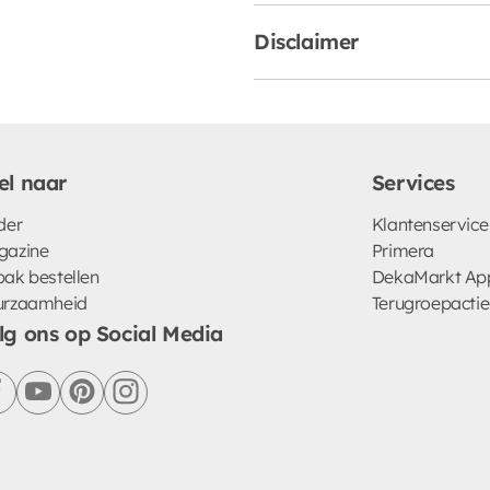
Disclaimer
el naar
Services
der
Klantenservice
gazine
Primera
ak bestellen
DekaMarkt Ap
urzaamheid
Terugroepactie
lg ons op Social Media
facebook
youtube
pinterest
instagram