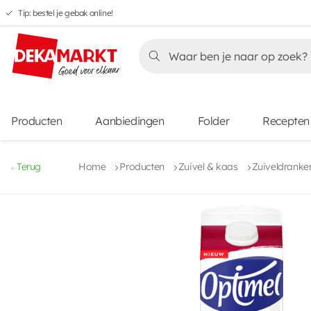
Tip: bestel je gebak online!
Overslaan
Overslaan
Overslaan
naar
naar
naar
Overslaan
hoofdnavigatie
hoofdinhoud
voettekstinhoud
naar
aanbiedingen
Producten
Aanbiedingen
Folder
Recepten
Terug
Home
Producten
Zuivel & kaas
Zuiveldranke