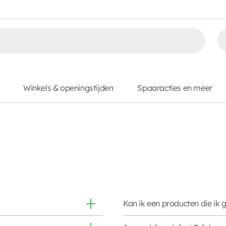
Winkels & openingstijden
Spaaracties en meer
Kan ik een producten die ik 
riftelijk als telefonisch
Je mag een product met kas