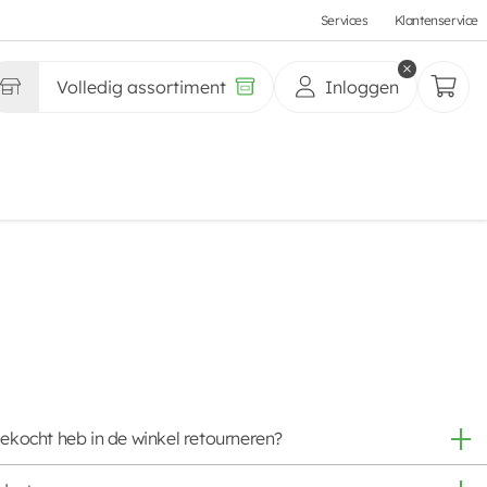
Services
Klantenservice
Volledig assortiment
Inloggen
gekocht heb in de winkel retourneren?
sabon binnen 7 dagen na aankoop terugbrengen naar elk