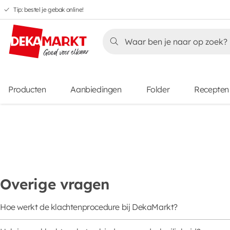
Tip: bestel je gebak online!
Overslaan
Overslaan
Overslaan
naar
naar
naar
Overslaan
hoofdnavigatie
hoofdinhoud
voettekstinhoud
naar
aanbiedingen
Producten
Aanbiedingen
Folder
Recepten
Overige vragen
Hoe werkt de klachtenprocedure bij DekaMarkt?
Je kunt jouw klacht over onze producten en/of diensten zowel sch