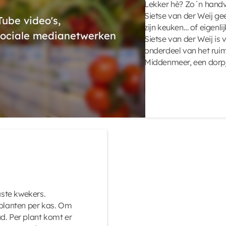
Lekker hè? Zo´n hand
Sietse van der Weij ge
ube video's,
zijn keuken… of eigenlij
 sociale medianetwerken
Sietse van der Weij is 
onderdeel van het rui
Middenmeer, een dorpj
ste kwekers.
 planten per kas. Om
d. Per plant komt er