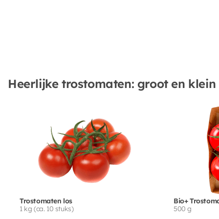
Heerlijke trostomaten: groot en klein
Trostomaten los
Bio+ Trostom
1 kg (ca. 10 stuks)
500 g