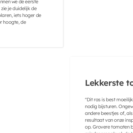
unnen we de eerste
e je duidelijk de
laren, iets hoger de
r hoogte, de
Lekkerste t
"Dit ras is best moeili
nodig bijsturen. Onge
andere beestjes of, al
resultaat van onze insp
op. Grovere tomaten b