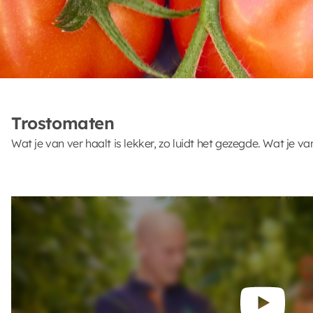
Trostomaten
Wat je van ver haalt is lekker, zo luidt het gezegde. Wat je