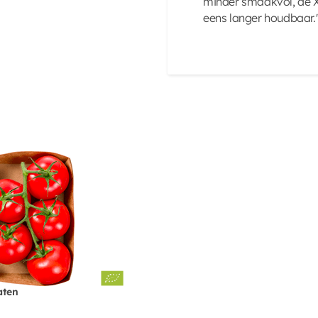
minder smaakvol, de X
eens langer houdbaar.
aten