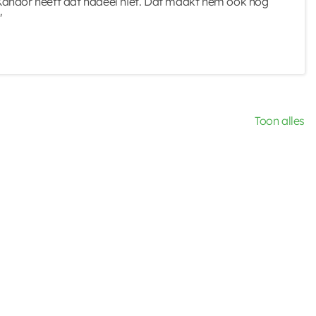
andor heeft dat nadeel niet. Dat maakt hem ook nog
"
Toon alles