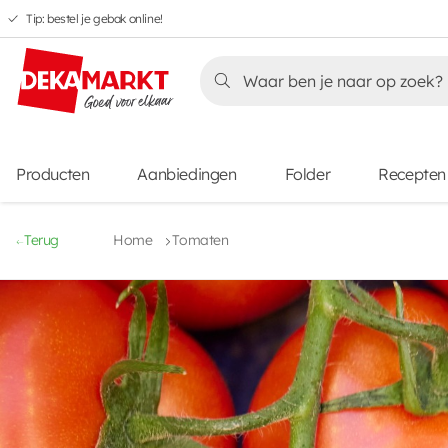
Tip: bestel je gebak online!
Overslaan
Overslaan
Overslaan
naar
naar
naar
Overslaan
hoofdnavigatie
hoofdinhoud
voettekstinhoud
naar
aanbiedingen
Producten
Aanbiedingen
Folder
Recepten
Terug
Home
Tomaten