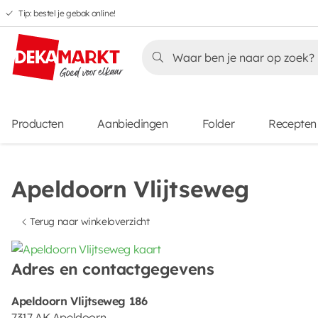
Tip: bestel je gebak online!
Overslaan
Overslaan
Overslaan
naar
naar
naar
Overslaan
hoofdnavigatie
hoofdinhoud
voettekstinhoud
naar
aanbiedingen
Producten
Aanbiedingen
Folder
Recepten
Apeldoorn Vlijtseweg
Terug naar winkeloverzicht
Adres en contactgegevens
Apeldoorn Vlijtseweg 186
7317 AK Apeldoorn