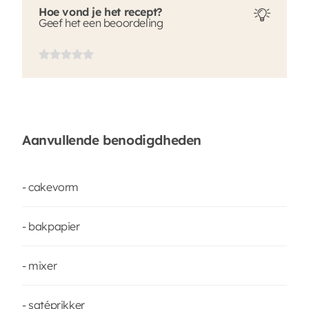
Hoe vond je het recept?
Geef het een beoordeling
Aanvullende benodigdheden
- cakevorm
- bakpapier
- mixer
- satéprikker