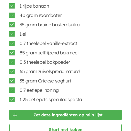
1 rijpe banaan
40 gram roomboter
35 gram bruine basterdsuiker
1 ei
0.7 theelepel vanille-extract
85 gram zelfrijzend bakmeel
0.3 theelepel bakpoeder
65 gram zuivelspread naturel
35 gram Griekse yoghurt
0.7 eetlepel honing
1.25 eetlepels speculoospasta
Zet deze ingrediënten op mijn lijst
Start met koken