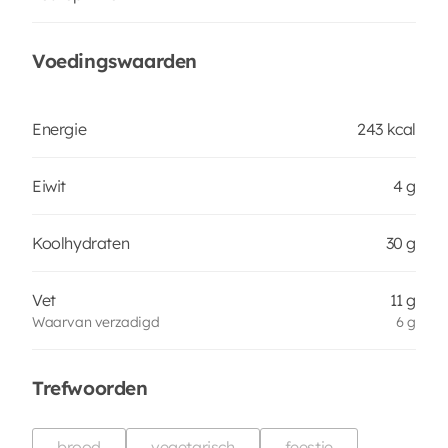
Voedingswaarden
Energie
243 kcal
Eiwit
4 g
Koolhydraten
30 g
Vet
11 g
Waarvan verzadigd
6 g
Trefwoorden
brood
vegetarisch
feestje