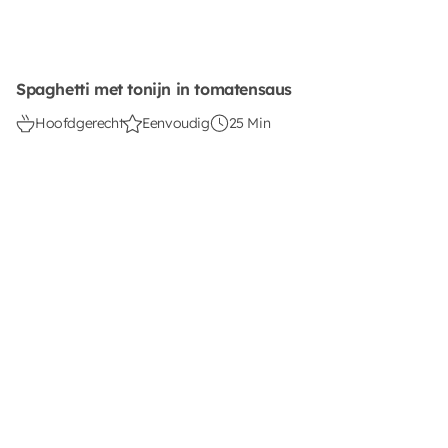
Spaghetti met tonijn in tomatensaus
Hoofdgerecht
Eenvoudig
25 Min