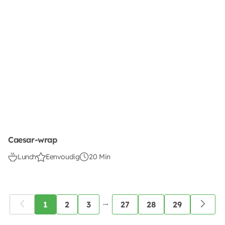
Caesar-wrap
Lunch
Eenvoudig
20 Min
...
1
2
3
27
28
29