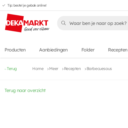
Tip: bestel je gebak online!
Overslaan
Overslaan
Overslaan
naar
naar
naar
Overslaan
hoofdnavigatie
hoofdinhoud
voettekstinhoud
naar
aanbiedingen
Producten
Aanbiedingen
Folder
Recepten
Terug
Home
Meer
Recepten
Barbecuesaus
Terug naar overzicht