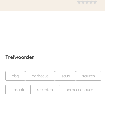
g
Trefwoorden
bbq
barbecue
saus
sauzen
smaak
recepten
barbecuesauce