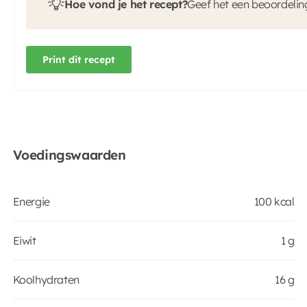
Hoe vond je het recept?
Geef het een beoordelin
Print dit recept
Voedingswaarden
Energie
100 kcal
Eiwit
1 g
Koolhydraten
16 g