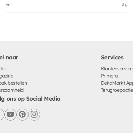
Vet
3 g
el naar
Services
der
Klantenservice
gazine
Primera
ak bestellen
DekaMarkt Ap
urzaamheid
Terugroepactie
lg ons op Social Media
facebook
youtube
pinterest
instagram