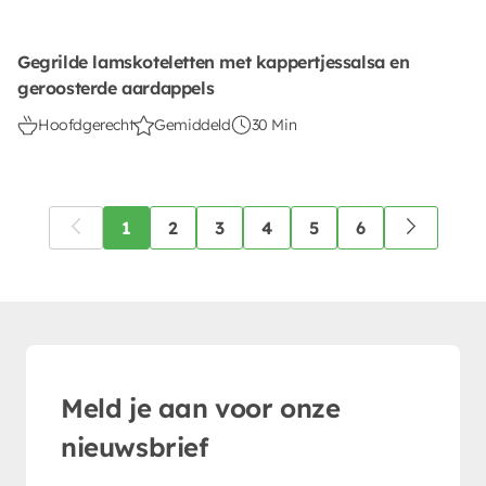
Gegrilde lamskoteletten met kappertjessalsa en
geroosterde aardappels
Hoofdgerecht
Gemiddeld
30 Min
1
2
3
4
5
6
Meld je aan voor onze
nieuwsbrief