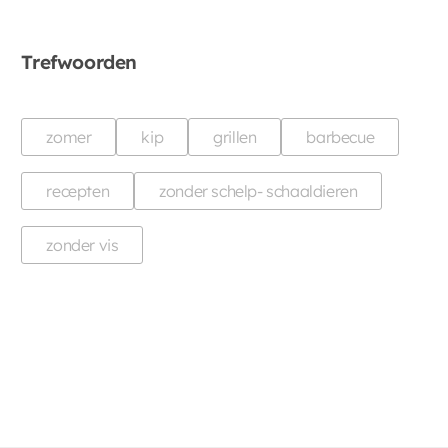
Trefwoorden
zomer
kip
grillen
barbecue
recepten
zonder schelp- schaaldieren
zonder vis