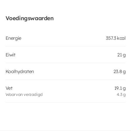
Voedingswaarden
Energie
357.3 kcal
Eiwit
21 g
Koolhydraten
23.8 g
Vet
19.1 g
Waarvan verzadigd
4.3 g