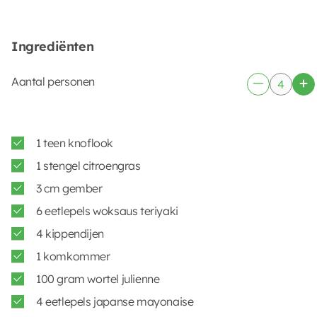
Ingrediënten
Aantal personen
1 teen knoflook
1 stengel citroengras
3 cm gember
6 eetlepels woksaus teriyaki
4 kippendijen
1 komkommer
100 gram wortel julienne
4 eetlepels japanse mayonaise