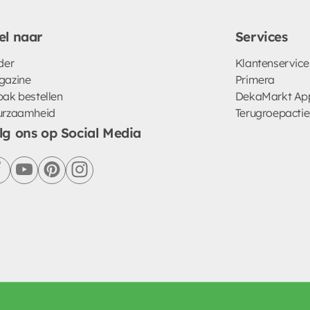
el naar
Services
der
Klantenservice
gazine
Primera
ak bestellen
DekaMarkt Ap
urzaamheid
Terugroepactie
lg ons op Social Media
facebook
youtube
pinterest
instagram