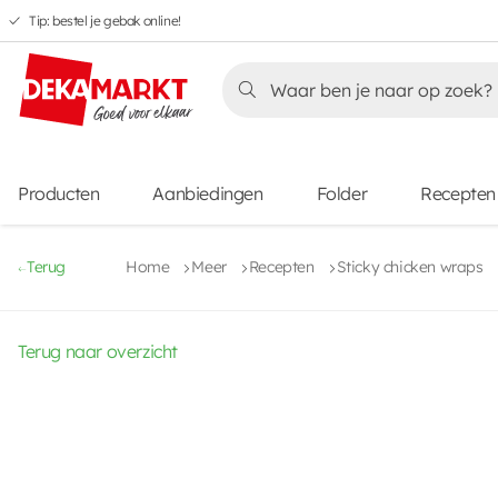
Tip: bestel je gebak online!
Overslaan
Overslaan
Overslaan
naar
naar
naar
Overslaan
hoofdnavigatie
hoofdinhoud
voettekstinhoud
naar
aanbiedingen
Producten
Aanbiedingen
Folder
Recepten
Terug
Home
Meer
Recepten
Sticky chicken wraps
Terug naar overzicht