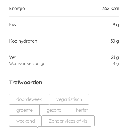
Energie
362 kcal
Eiwit
8 g
Koolhydraten
30 g
Vet
21 g
Waarvan verzadigd
4 g
Trefwoorden
doordeweek
veganistisch
groente
gezond
herfst
weekend
Zonder vlees of vis