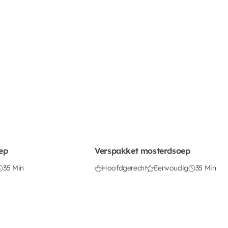
ep
Verspakket mosterdsoep
35 Min
Hoofdgerecht
Eenvoudig
35 Min