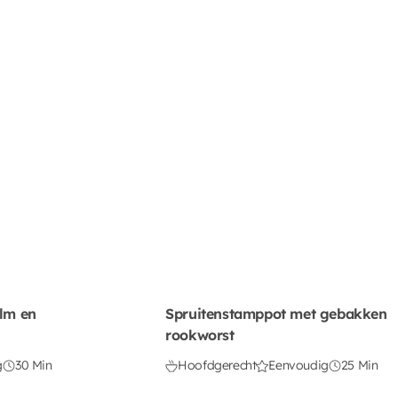
alm en
Spruitenstamppot met gebakken
rookworst
g
30 Min
Hoofdgerecht
Eenvoudig
25 Min