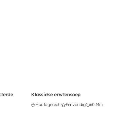
sterde
Klassieke erwtensoep
Hoofdgerecht
Eenvoudig
60 Min