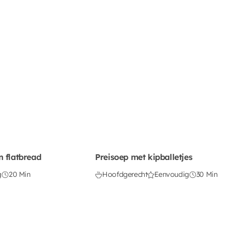
n flatbread
Preisoep met kipballetjes
g
20 Min
Hoofdgerecht
Eenvoudig
30 Min