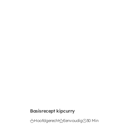
Basisrecept kipcurry
Hoofdgerecht
Eenvoudig
30 Min