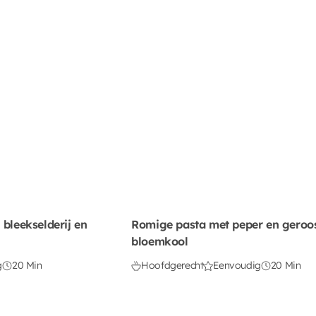
 bleekselderij en
Romige pasta met peper en geroo
bloemkool
g
20 Min
Hoofdgerecht
Eenvoudig
20 Min