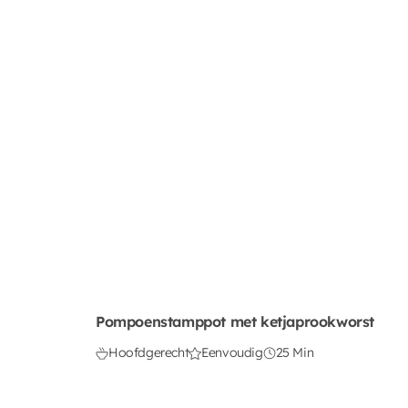
Pompoenstamppot met ketjaprookworst
Hoofdgerecht
Eenvoudig
25 Min