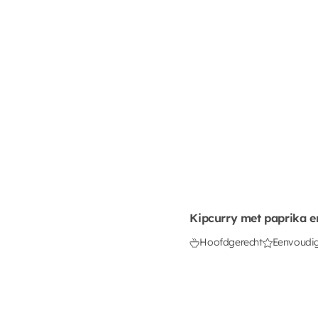
Kipcurry met paprika e
Hoofdgerecht
Eenvoudi