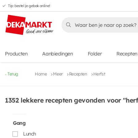
Tip: bestel je gebak online!
Overslaan
Overslaan
Overslaan
naar
naar
naar
Overslaan
hoofdnavigatie
hoofdinhoud
voettekstinhoud
naar
aanbiedingen
Producten
Aanbiedingen
Folder
Recepten
Terug
Home
Meer
Recepten
Herfst
1352 lekkere recepten gevonden voor "herf
Gang
Lunch