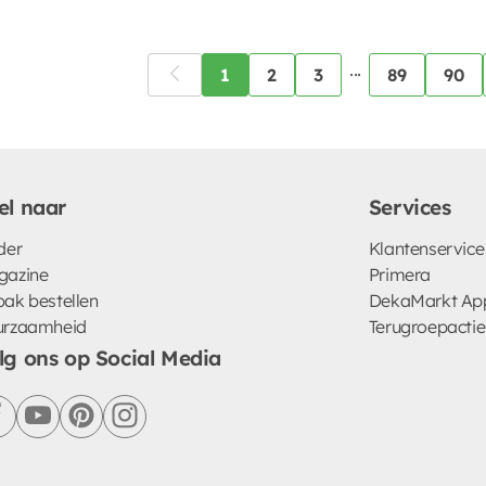
...
1
2
3
89
90
el naar
Services
der
Klantenservice
gazine
Primera
ak bestellen
DekaMarkt Ap
urzaamheid
Terugroepactie
lg ons op Social Media
facebook
youtube
pinterest
instagram