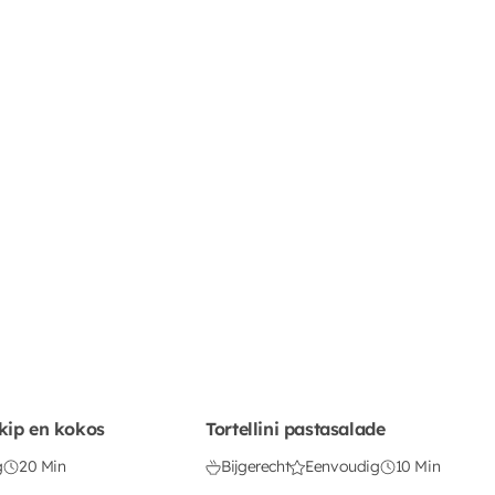
kip en kokos
Tortellini pastasalade
g
20 Min
Bijgerecht
Eenvoudig
10 Min