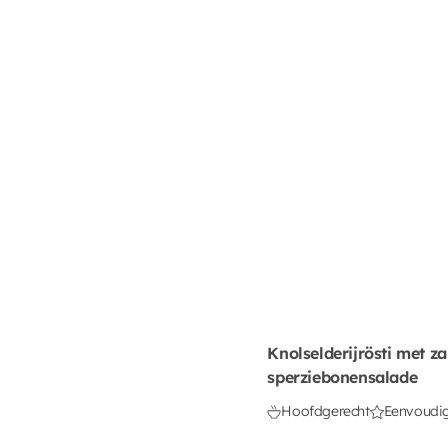
Knolselderijrösti met z
sperziebonensalade
Hoofdgerecht
Eenvoudi