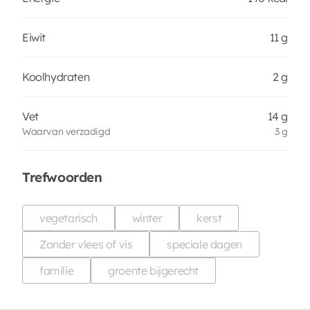
Eiwit
11 g
Koolhydraten
2 g
Vet
14 g
Waarvan verzadigd
3 g
Trefwoorden
vegetarisch
winter
kerst
Zonder vlees of vis
speciale dagen
familie
groente bijgerecht