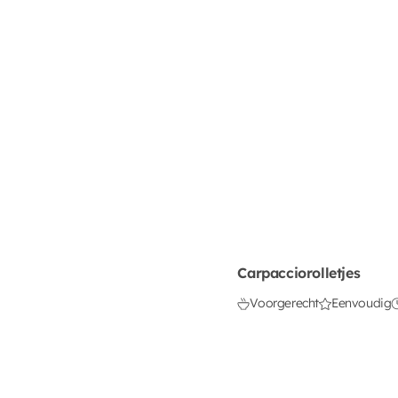
Carpacciorolletjes
Voorgerecht
Eenvoudig