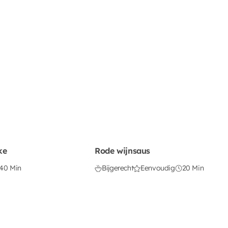
ke
Rode wijnsaus
40 Min
Bijgerecht
Eenvoudig
20 Min