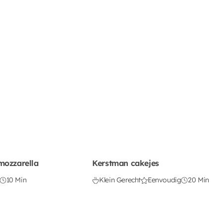
mozzarella
Kerstman cakejes
10 Min
Klein Gerecht
Eenvoudig
20 Min