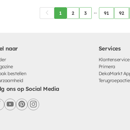
...
1
2
3
91
92
el naar
Services
der
Klantenservice
gazine
Primera
ak bestellen
DekaMarkt Ap
urzaamheid
Terugroepactie
lg ons op Social Media
facebook
youtube
pinterest
instagram