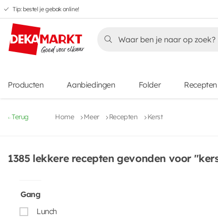
Tip: bestel je gebak online!
Overslaan
Overslaan
Overslaan
naar
naar
naar
Overslaan
hoofdnavigatie
hoofdinhoud
voettekstinhoud
naar
aanbiedingen
Producten
Aanbiedingen
Folder
Recepten
Terug
Home
Meer
Recepten
Kerst
1385 lekkere recepten gevonden voor "kers
Gang
Lunch