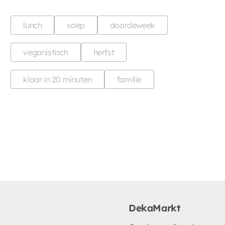
lunch
soep
doordeweek
veganistisch
herfst
klaar in 20 minuten
familie
DekaMarkt