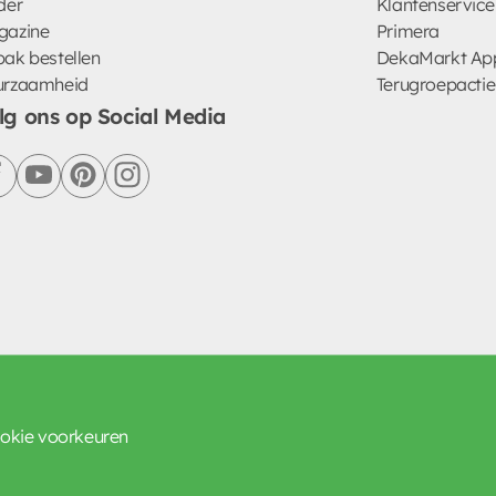
der
Klantenservice
gazine
Primera
ak bestellen
DekaMarkt Ap
urzaamheid
Terugroepactie
lg ons op Social Media
facebook
youtube
pinterest
instagram
okie voorkeuren