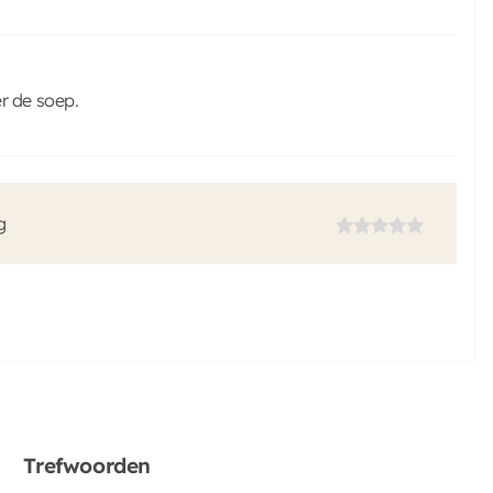
r de soep.
g
Trefwoorden