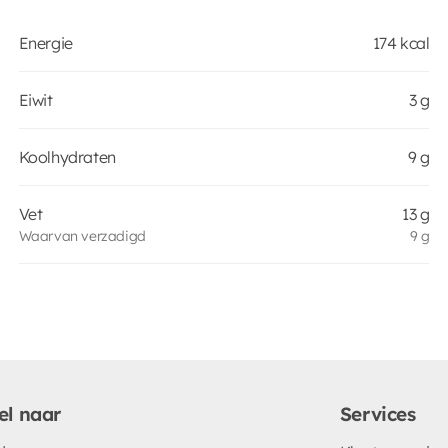
Energie
174 kcal
Eiwit
3 g
Koolhydraten
9 g
Vet
13 g
Waarvan verzadigd
9 g
el naar
Services