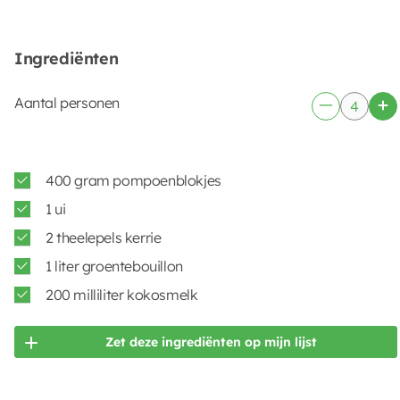
Ingrediënten
Aantal personen
400 gram pompoenblokjes
1 ui
2 theelepels kerrie
1 liter groentebouillon
200 milliliter kokosmelk
Zet deze ingrediënten op mijn lijst