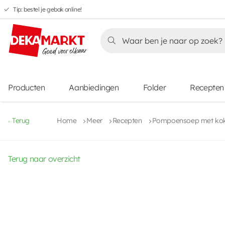
Tip: bestel je gebak online!
Overslaan
Overslaan
Overslaan
naar
naar
naar
Overslaan
hoofdnavigatie
hoofdinhoud
voettekstinhoud
naar
aanbiedingen
Producten
Aanbiedingen
Folder
Recepten
Terug
Home
Meer
Recepten
Pompoensoep met ko
Terug naar overzicht