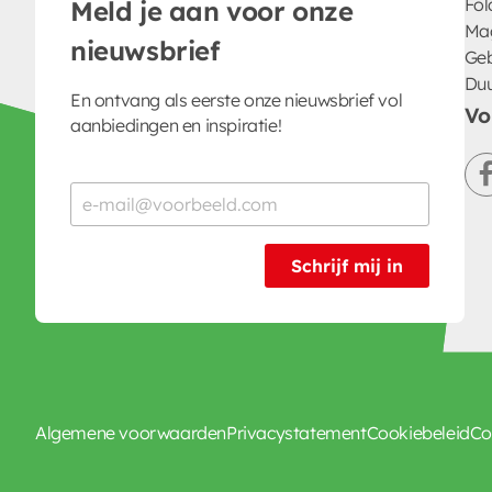
Fol
Meld je aan voor onze
Ma
nieuwsbrief
Geb
Du
En ontvang als eerste onze nieuwsbrief vol
Vo
aanbiedingen en inspiratie!
Schrijf mij in
Algemene voorwaarden
Privacystatement
Cookiebeleid
Co