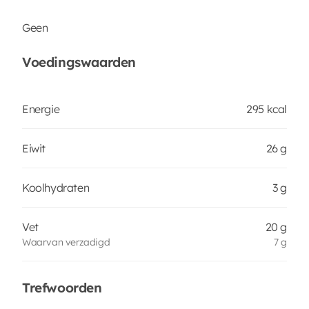
Geen
Voedingswaarden
Energie
295 kcal
Eiwit
26 g
Koolhydraten
3 g
Vet
20 g
Waarvan verzadigd
7 g
Trefwoorden