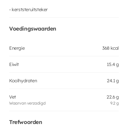
- kerststeruitsteker
Voedingswaarden
Energie
368 kcal
Eiwit
15.4 g
Koolhydraten
24.1 g
Vet
22.6 g
Waarvan verzadigd
9.2 g
Trefwoorden