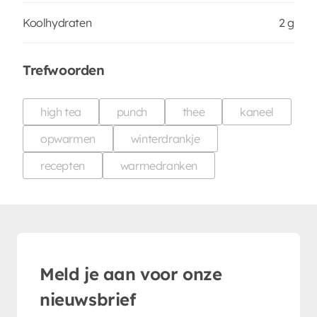
Koolhydraten
2 g
Trefwoorden
high tea
punch
thee
kaneel
opwarmen
winterdrankje
recepten
warmedranken
Meld je aan voor onze
nieuwsbrief