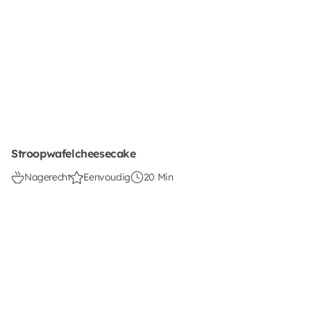
Stroopwafelcheesecake
Nagerecht
Eenvoudig
20 Min