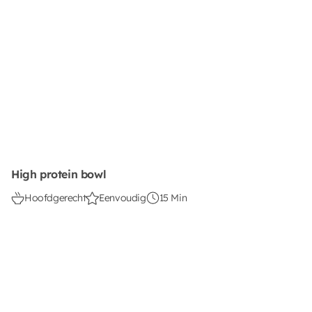
High protein bowl
Hoofdgerecht
Eenvoudig
15 Min