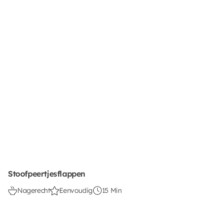
Stoofpeertjesflappen
Nagerecht
Eenvoudig
15 Min