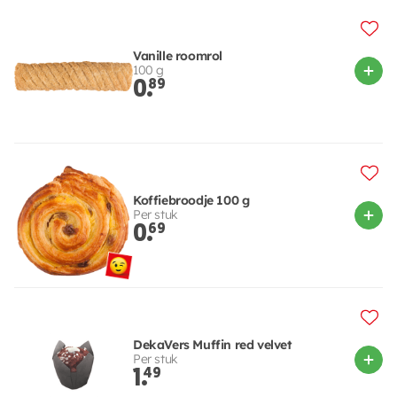
Vanille roomrol
100 g
0.
89
Koffiebroodje 100 g
Per stuk
0.
69
DekaVers Muffin red velvet
Per stuk
1.
49