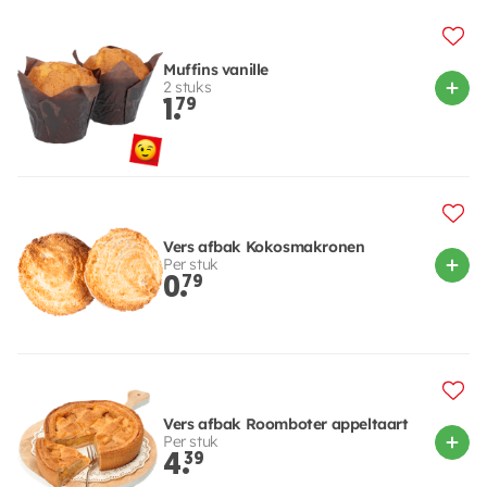
Muffins vanille
2 stuks
1.
79
Vers afbak Kokosmakronen
Per stuk
0.
79
Vers afbak Roomboter appeltaart
Per stuk
4.
39