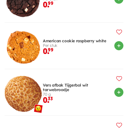
0.
99
American cookie raspberry white
Per stuk
0.
99
Vers afbak Tijgerbol wit
tarwebroodje
70 g
0.
33