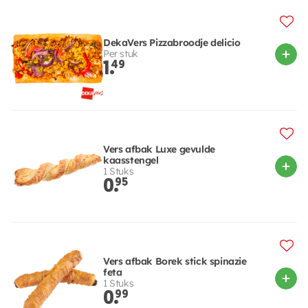
DekaVers Pizzabroodje delicio
Per stuk
1.
49
Vers afbak Luxe gevulde
kaasstengel
1 Stuks
0.
95
Vers afbak Borek stick spinazie
feta
1 Stuks
0.
99