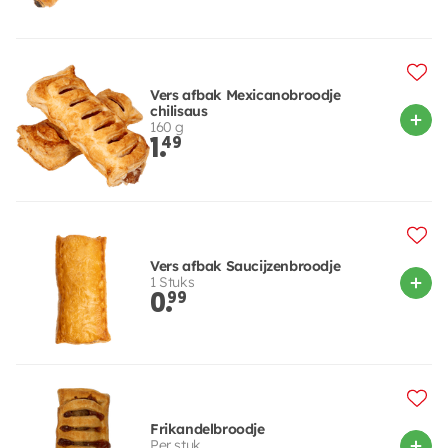
Vers afbak Mexicanobroodje
chilisaus
160 g
1.
49
Vers afbak Saucijzenbroodje
1 Stuks
0.
99
Frikandelbroodje
Per stuk