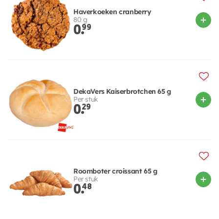
Haverkoeken cranberry
80 g
0.
99
DekaVers Kaiserbrotchen 65 g
Per stuk
0.
29
Roomboter croissant 65 g
Per stuk
0.
48