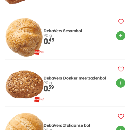
DekaVers Sesambol
90 g
0.
49
DekaVers Donker meerzadenbol
90 g
0.
59
DekaVers Italiaanse bol