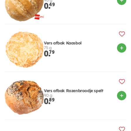
90 g
0.
49
Vers afbak Kaasbol
75 g
0.
79
Vers afbak Rozenbroodje spelt
90 g
0.
89