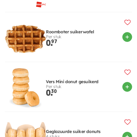
Roomboter suikerwafel
Per stuk
0.
97
Vers Mini donut gesuikerd
Per stuk
0.
30
Geglazuurde suiker donuts
4 stuks