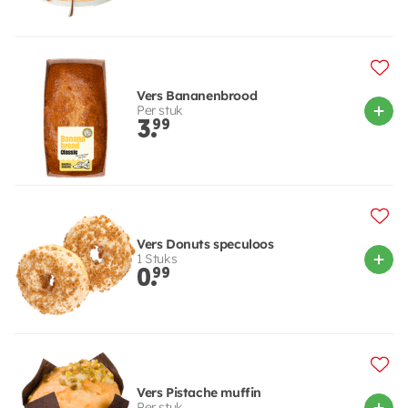
Vers Bananenbrood
Per stuk
3.
99
Vers Donuts speculoos
1 Stuks
0.
99
Vers Pistache muffin
Per stuk