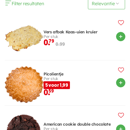
Filter resultaten
Vers afbak Kaas-uien kruier
Per stuk
0.
79
0.99
Picolientje
Per stuk
5 voor 1,99
0.
59
American cookie double chocolate
Per stuk