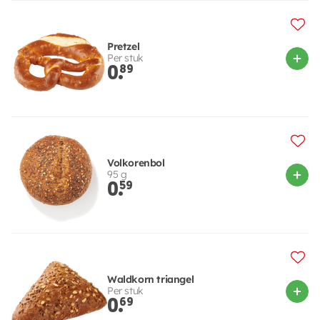
Pretzel
Per stuk
0.
89
Volkorenbol
95 g
0.
59
Waldkorn triangel
Per stuk
0.
69