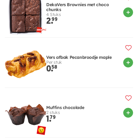
DekaVers Brownies met choco
chunks
4 Stuks
2.
99
Vers afbak Pecanbroodje maple
Per stuk
0.
58
Muffins chocolade
2 stuks
1.
79