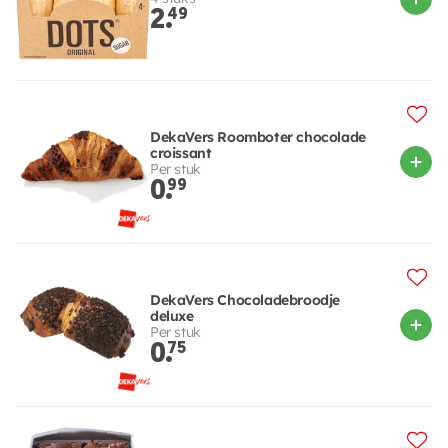
2.
49
DekaVers Roomboter chocolade
croissant
Per stuk
0.
99
DekaVers Chocoladebroodje
deluxe
Per stuk
0.
75