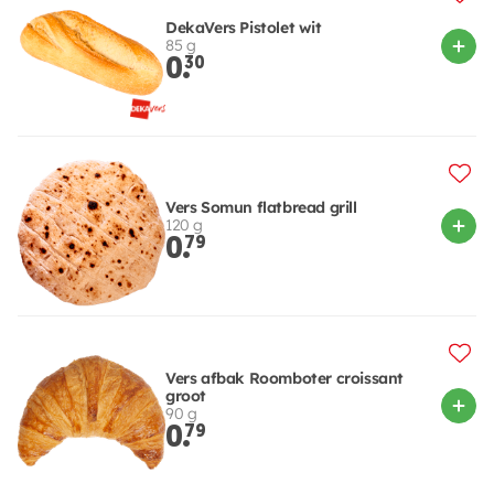
DekaVers Pistolet wit
85 g
0.
30
Vers Somun flatbread grill
120 g
0.
79
Vers afbak Roomboter croissant
groot
90 g
0.
79