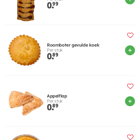
0.
99
Roomboter gevulde koek
Per stuk
0.
89
Appelflap
Per stuk
0.
89