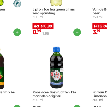
reen
Lipton Ice tea green citrus
Van de B
zero sparkling
peer
500 ml
750 ml
actie! 0,99
1+1 GRA
0.
99
3.
19
1.95
tenmix 6+
Roosvicee Bosvruchten 12+
Karvan 
maanden original
Limonade
500 ml
600 ml