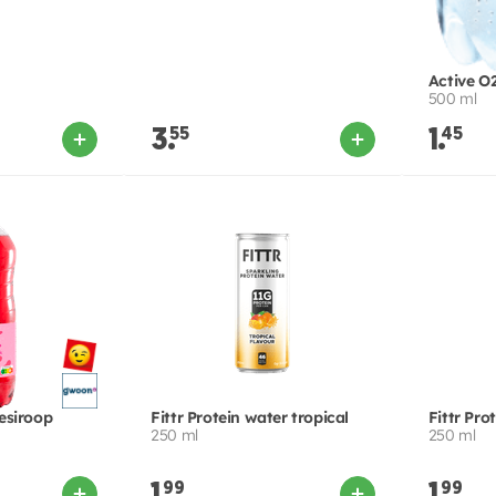
Active O
500 ml
3.
55
1.
45
esiroop
Fittr Protein water tropical
Fittr Pro
250 ml
250 ml
99
99