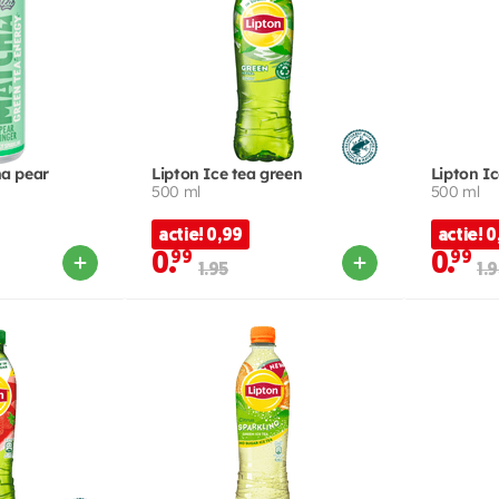
ha pear
Lipton Ice tea green
Lipton Ic
500 ml
500 ml
actie! 0,99
actie! 0
0.
99
0.
99
1.95
1.