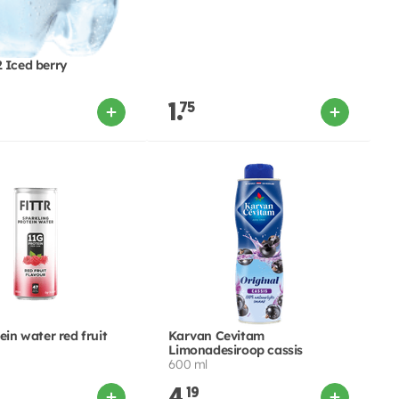
2 Iced berry
1.
75
tein water red fruit
Karvan Cevitam
Limonadesiroop cassis
600 ml
19