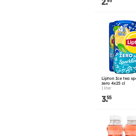
2.
95
Lipton Ice tea sp
zero 4x25 cl
1 liter
3.
55