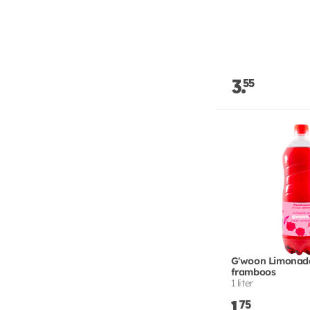
3.
55
G'woon Limonad
framboos
1 liter
75