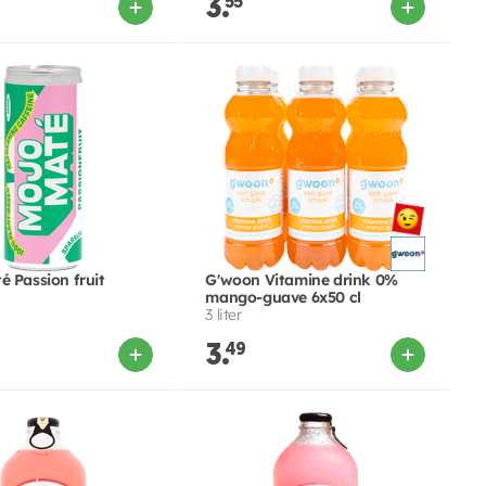
3.
55
é Passion fruit
G'woon Vitamine drink 0%
mango-guave 6x50 cl
3 liter
3.
49