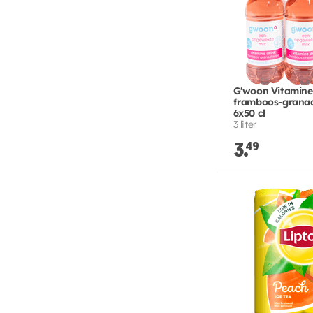
G'woon Vitamine
framboos-grana
6x50 cl
3 liter
3.
49