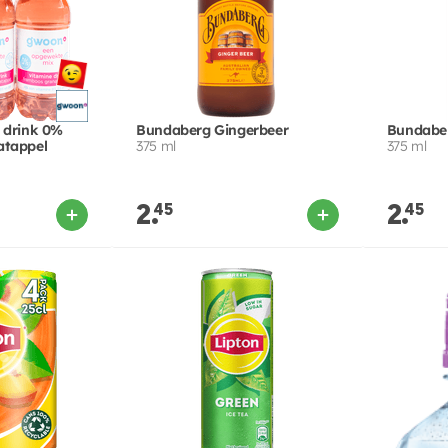
 drink 0%
Bundaberg Gingerbeer
Bundaber
atappel
375 ml
375 ml
2.
45
2.
45