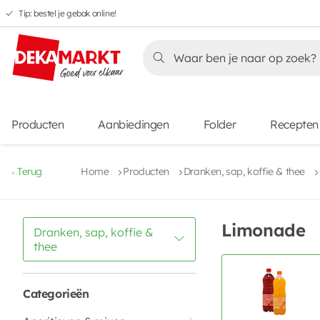
Tip: bestel je gebak online!
Overslaan
Overslaan
Overslaan
naar
naar
naar
Overslaan
hoofdnavigatie
hoofdinhoud
voettekstinhoud
naar
aanbiedingen
Producten
Aanbiedingen
Folder
Recepten
Terug
Home
Producten
Dranken, sap, koffie & thee
Limonade
Dranken, sap, koffie &
thee
Categorieën