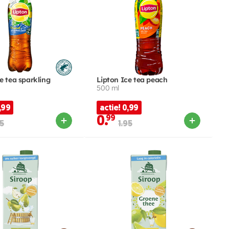
e tea sparkling
Lipton Ice tea peach
500 ml
,99
actie! 0,99
0.
99
95
1.95