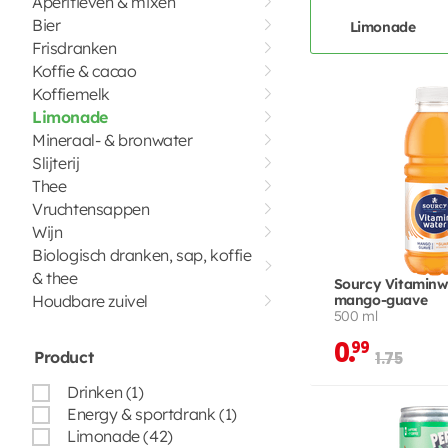
Aperitieven & mixen
Bier
Limonade
Frisdranken
Koffie & cacao
Koffiemelk
Limonade
Mineraal- & bronwater
Slijterij
Thee
Vruchtensappen
Wijn
Biologisch dranken, sap, koffie
& thee
Sourcy Vitaminw
Houdbare zuivel
mango-guave
500 ml
0.
99
Product
1.75
Drinken (1)
Energy & sportdrank (1)
Limonade (42)