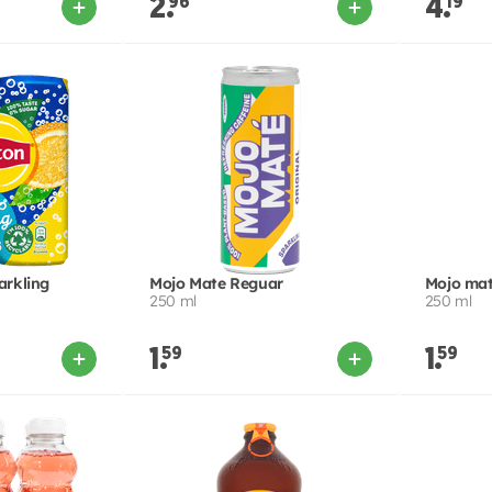
2.
96
4.
19
arkling
Mojo Mate Reguar
Mojo mat
250 ml
250 ml
1.
59
1.
59