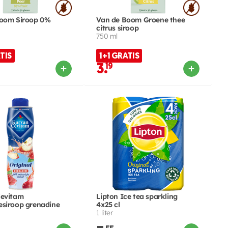
oom Siroop 0%
Van de Boom Groene thee
citrus siroop
750 ml
TIS
1+1 GRATIS
3.
19
Cevitam
Lipton Ice tea sparkling
siroop grenadine
4x25 cl
1 liter