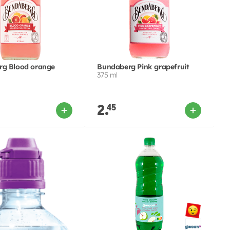
g Blood orange
Bundaberg Pink grapefruit
375 ml
2.
45