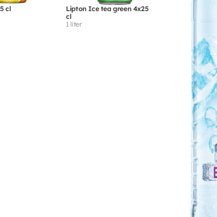
5 cl
Lipton Ice tea green 4x25
cl
1 liter