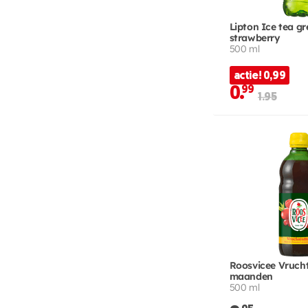
Lipton Ice tea g
strawberry
500 ml
actie! 0,99
0.
99
1.95
Roosvicee Vruch
maanden
500 ml