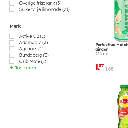
Overige frisdrank (3)
Suikervrije limonade (21)
Merk
Active O2 (1)
Addmoore (3)
Perfectted Matc
Aquarius (1)
ginger
250 ml
Bundaberg (3)
Club Mate (1)
1.
07
Toon meer
1.65