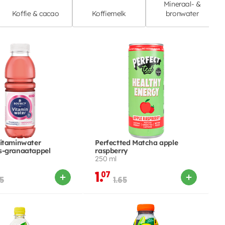
Mineraal- &
Koffie & cacao
Koffiemelk
bronwater
itaminwater
Perfectted Matcha apple
s-granaatappel
raspberry
250 ml
1.
07
75
1.65