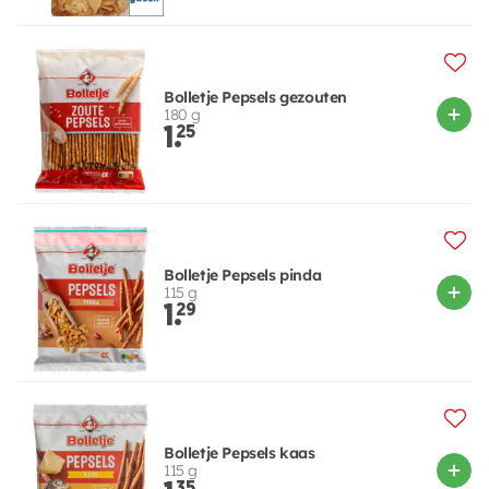
Bolletje Pepsels gezouten
180 g
1.
25
Bolletje Pepsels pinda
115 g
1.
29
Bolletje Pepsels kaas
115 g
35