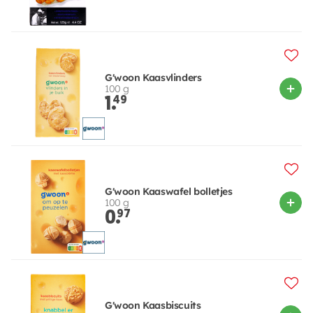
G'woon Kaasvlinders
100 g
1.
49
G'woon Kaaswafel bolletjes
100 g
0.
97
G'woon Kaasbiscuits