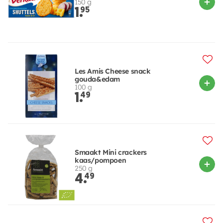
150 g
1.
95
Les Amis Cheese snack
gouda&edam
100 g
1.
49
Smaakt Mini crackers
kaas/pompoen
250 g
4.
49