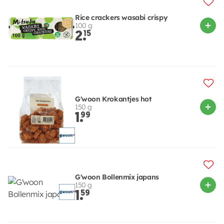
Rice crackers wasabi crispy
100 g
2.
15
G'woon Krokantjes hot
150 g
1.
99
G'woon Bollenmix japans
150 g
1.
59