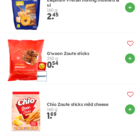
ui
160 g
2.
45
G'woon Zoute sticks
250 g
0.
54
Chio Zoute sticks mild cheese
160 g
1.
69