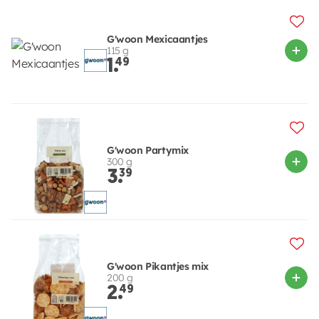
G'woon Mexicaantjes
115 g
1.
49
G'woon Partymix
300 g
3.
39
G'woon Pikantjes mix
200 g
2.
49