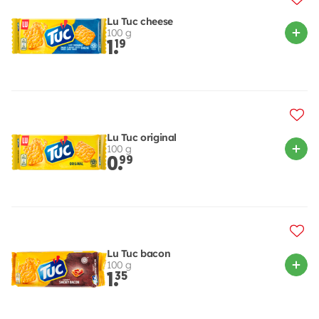
Lu Tuc cheese
100 g
1.
19
Lu Tuc original
100 g
0.
99
Lu Tuc bacon
100 g
1.
35