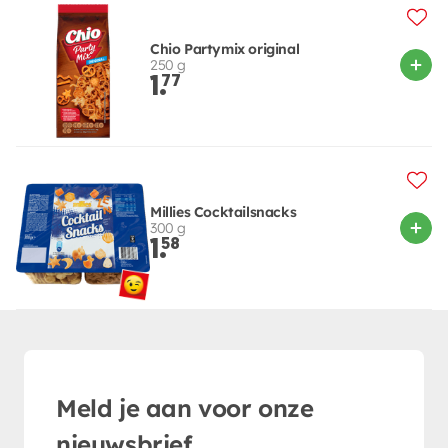
Chio Partymix original
250 g
1.
77
Millies Cocktailsnacks
300 g
1.
58
Meld je aan voor onze
nieuwsbrief