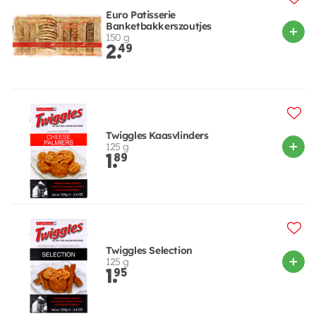
Euro Patisserie
Banketbakkerszoutjes
150 g
2.
49
Twiggles Kaasvlinders
125 g
1.
89
Twiggles Selection
125 g
1.
95