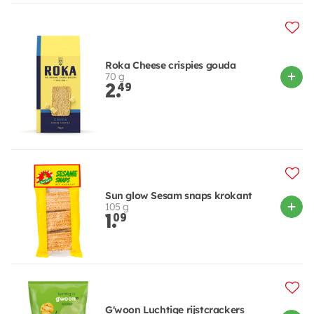
Roka Cheese crispies gouda
70 g
2.
49
Sun glow Sesam snaps krokant
105 g
1.
09
G'woon Luchtige rijstcrackers