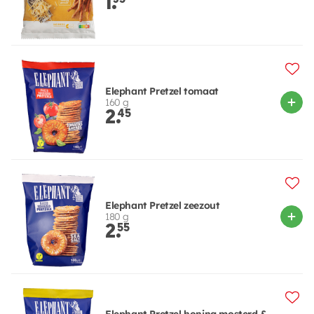
1.
Elephant Pretzel tomaat
160 g
2.
45
Elephant Pretzel zeezout
180 g
2.
55
Elephant Pretzel honing mosterd &