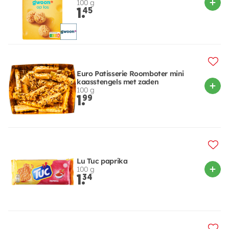
100 g
1.
45
Euro Patisserie Roomboter mini
kaasstengels met zaden
100 g
1.
99
Lu Tuc paprika
100 g
1.
34