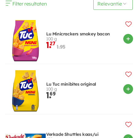
Filter resultaten
Lu Minicrackers smokey bacon
100 g
1.
27
1.95
Lu Tuc minibites original
100 g
1.
69
Verkade Shuttles kaas/ui