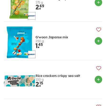
175 g
2.
69
G'woon Japanse mix
250 g
1.
45
Rice crackers crispy sea salt
100 g
2.
15