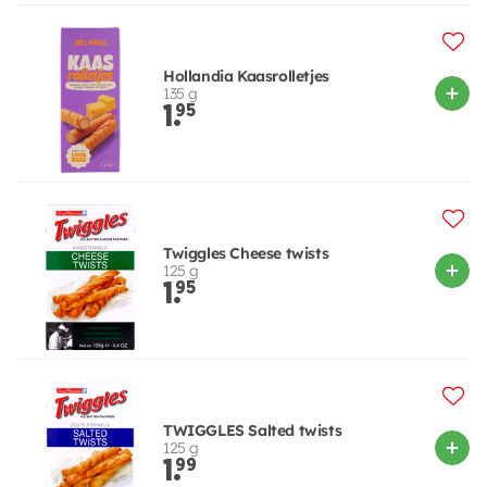
Hollandia Kaasrolletjes
135 g
1.
95
Twiggles Cheese twists
125 g
1.
95
TWIGGLES Salted twists
125 g
1.
99