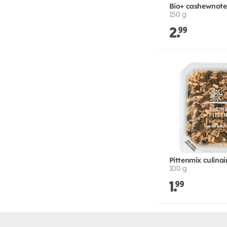
Bio+ cashewnot
150 g
2.
99
Pittenmix culinai
100 g
1.
99