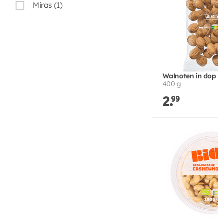
Miras (1)
Walnoten in dop
400 g
2.
99