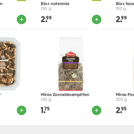
en
Bio+ notenmix
Bio+ haz
150 g
150 g
2.
99
2.
99
r
Miras Zonnebloempitten
Miras Po
150 g
200 g
1.
75
2.
95