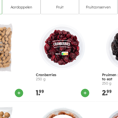
Aardappelen
Fruit
Fruitconserven
Cranberries
Pruimen 
250 g
to eat
250 g
1.
99
2.
99