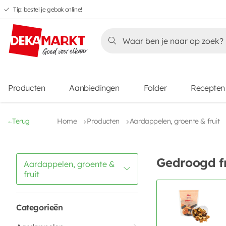
Tip: bestel je gebak online!
Overslaan
Overslaan
Overslaan
naar
naar
naar
Overslaan
hoofdnavigatie
hoofdinhoud
voettekstinhoud
naar
aanbiedingen
Producten
Aanbiedingen
Folder
Recepten
Terug
Home
Producten
Aardappelen, groente & fruit
Gedroogd fr
Aardappelen, groente &
fruit
Categorieën