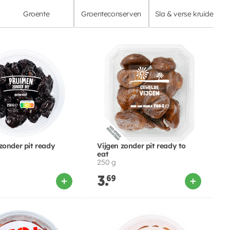
Groente
Groenteconserven
Sla & verse kruiden
zonder pit ready
Vijgen zonder pit ready to
eat
250 g
3.
69