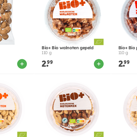
Bio+ Bio walnoten gepeld
Bio+ Bio
110 g
110 g
2.
99
2.
99