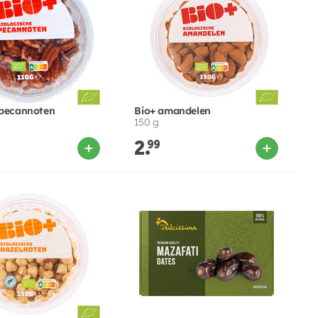
 pecannoten
Bio+ amandelen
150 g
2.
99