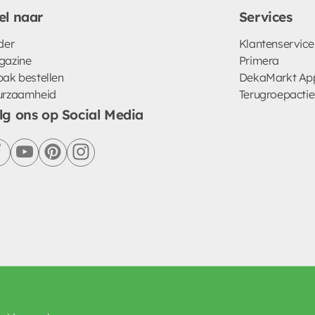
el naar
Services
der
Klantenservice
gazine
Primera
ak bestellen
DekaMarkt Ap
urzaamheid
Terugroepactie
lg ons op Social Media
facebook
youtube
pinterest
instagram