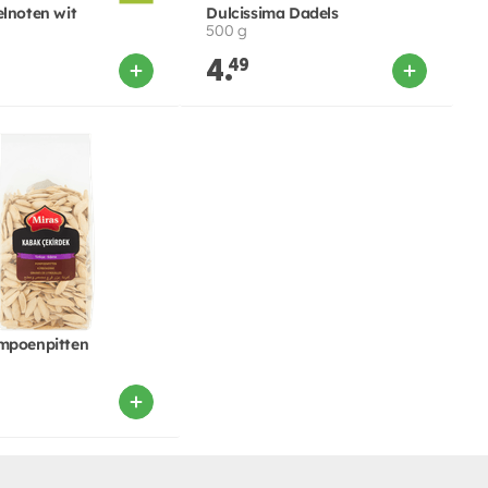
elnoten wit
Dulcissima Dadels
500 g
4.
49
mpoenpitten