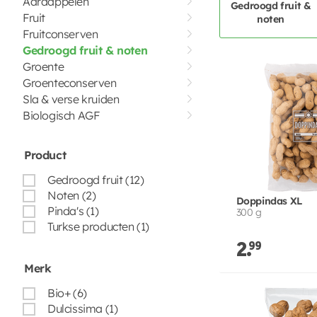
Aardappelen
Gedroogd fruit &
Fruit
noten
Fruitconserven
Gedroogd fruit & noten
Groente
Groenteconserven
Sla & verse kruiden
Biologisch AGF
Product
Gedroogd fruit (12)
Noten (2)
Doppindas XL
Pinda's (1)
300 g
Turkse producten (1)
2.
99
Merk
Bio+ (6)
Dulcissima (1)