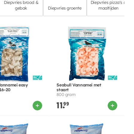
Diepvries brood &
Diepvries pizza's &
gebak
Diepvries groente
maaltijden
Vannamei easy
Seabull Vannamei met
 16-20
staart
800 gram
11.
99