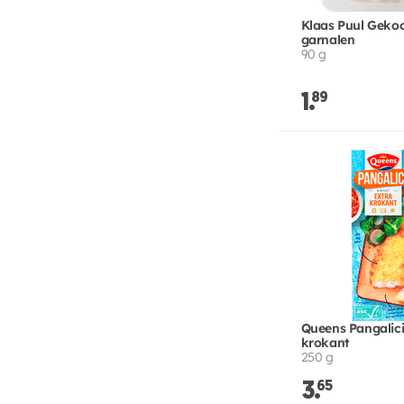
Klaas Puul Geko
garnalen
90 g
1.
89
Queens Pangalici
krokant
250 g
3.
65