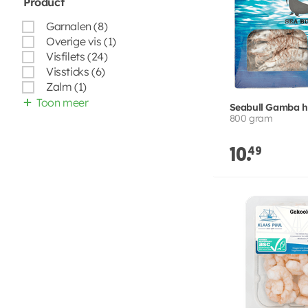
Product
Garnalen (8)
Overige vis (1)
Visfilets (24)
Vissticks (6)
Zalm (1)
Toon meer
Seabull Gamba h
800 gram
10.
49