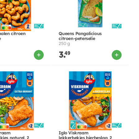
nalen citroen
Queens Pangalicious
e
citroen-peterselie
250 g
3.
49
kraam
Iglo Viskraam
jes naturel, 2
lekkerbekjes bierbeslag, 2