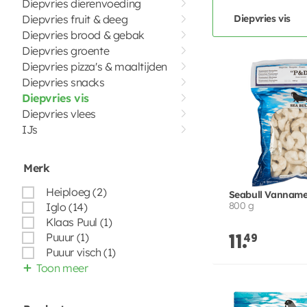
Diepvries dierenvoeding
Diepvries fruit & deeg
Diepvries vis
Diepvries brood & gebak
Diepvries groente
Diepvries pizza's & maaltijden
Diepvries snacks
Diepvries vis
Diepvries vlees
IJs
Merk
Heiploeg (2)
Seabull Vanname
800 g
Iglo (14)
Klaas Puul (1)
Puuur (1)
11.
49
Puuur visch (1)
Toon meer