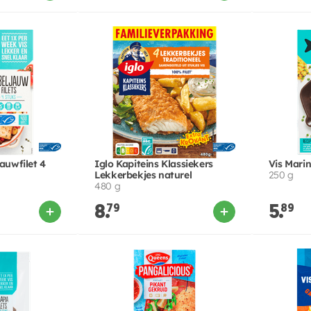
auwfilet 4
Iglo Kapiteins Klassiekers
Vis Mari
Lekkerbekjes naturel
250 g
480 g
8.
79
5.
89