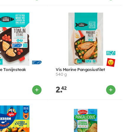
ne Tonijnsteak
Vis Marine Pangasiusfilet
540 g
2.
42