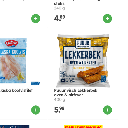
stuks
240 g
4.
89
aska koolvisfilet
Puuur visch Lekkerbek
oven & airfryer
400 g
5.
99