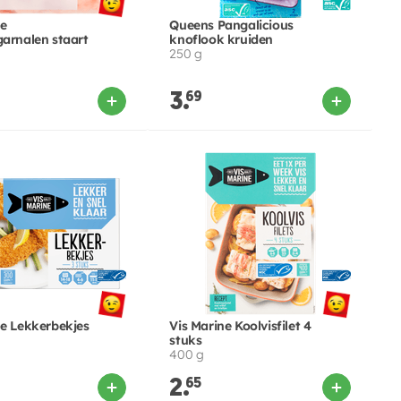
ne
Queens Pangalicious
garnalen staart
knoflook kruiden
250 g
3.
69
ne Lekkerbekjes
Vis Marine Koolvisfilet 4
stuks
400 g
2.
65