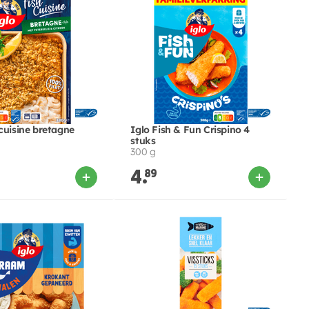
cuisine bretagne
Iglo Fish & Fun Crispino 4
stuks
300 g
4.
89