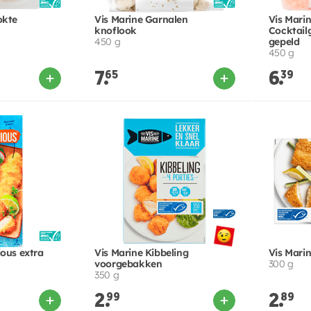
okte
Vis Marine Garnalen
Vis Mari
knoflook
Cocktail
450 g
gepeld
450 g
7.
65
6.
39
ous extra
Vis Marine Kibbeling
Vis Mari
voorgebakken
300 g
350 g
2.
99
2.
89