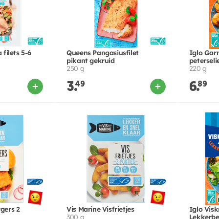
 filets 5-6
Queens Pangasiusfilet
Iglo Gar
pikant gekruid
peterseli
250 g
220 g
3.
49
6.
89
rgers 2
Vis Marine Visfrietjes
Iglo Vis
300 g
Lekkerbek