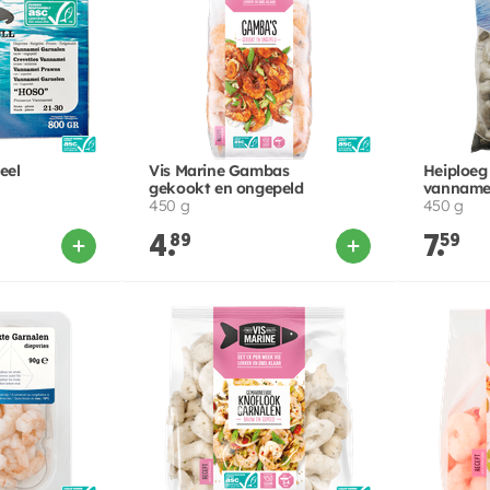
eel
Vis Marine Gambas
Heiploeg
gekookt en ongepeld
vannamei
450 g
450 g
4.
89
7.
59