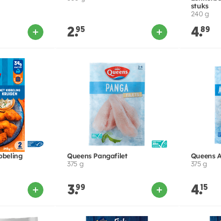
stuks
240 g
2.
95
4.
89
bbeling
Queens Pangafilet
Queens Al
375 g
375 g
3.
99
4.
15