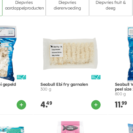
Diepvries
Diepvries
Diepvries fruit &
aardappelproducten
dierenvoeding
deeg
i gepeld
Seabull Ebi fry garnalen
Seabull 
300 g
peel size
800 g
4.
49
11.
99