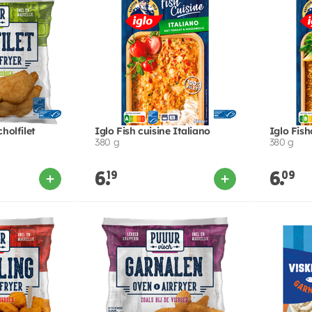
olfilet
Iglo Fish cuisine Italiano
Iglo Fish
380 g
380 g
6.
19
6.
09