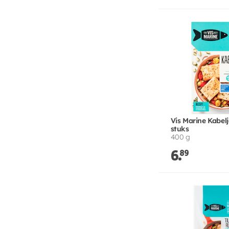
Vis Marine Kabelj
stuks
400 g
6.
89