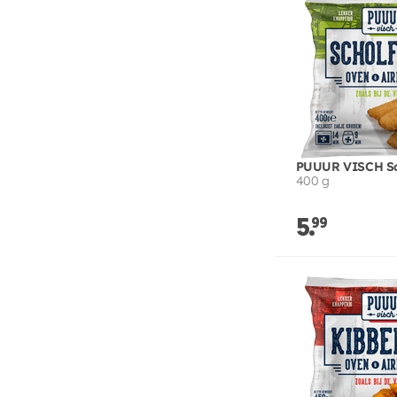
PUUUR VISCH Sch
400 g
5.
99