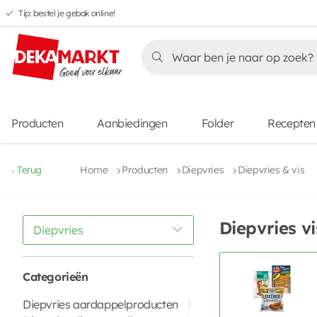
Tip: bestel je gebak online!
Overslaan
Overslaan
Overslaan
naar
naar
naar
Overslaan
hoofdnavigatie
hoofdinhoud
voettekstinhoud
naar
aanbiedingen
Producten
Aanbiedingen
Folder
Recepten
Terug
Home
Producten
Diepvries
Diepvries & vis
Diepvries vi
Diepvries
Categorieën
Diepvries aardappelproducten