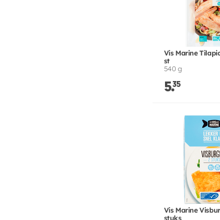
Vis Marine Tilapia
st
540 g
5.
35
Vis Marine Visbu
stuks