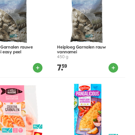
 Garnalen rauwe
Heiploeg Garnalen rauw
 easy peel
vannamei
450 g
7.
59