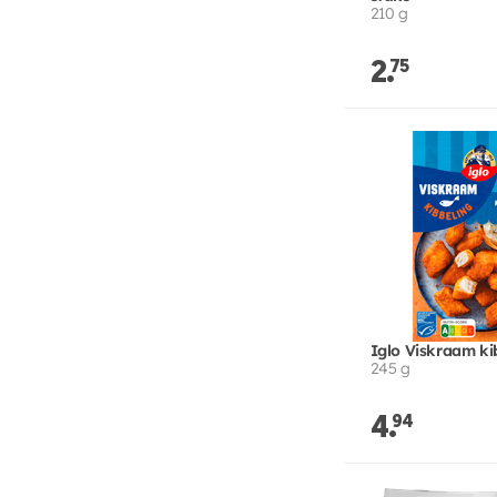
210 g
2.
75
Iglo Viskraam ki
245 g
4.
94