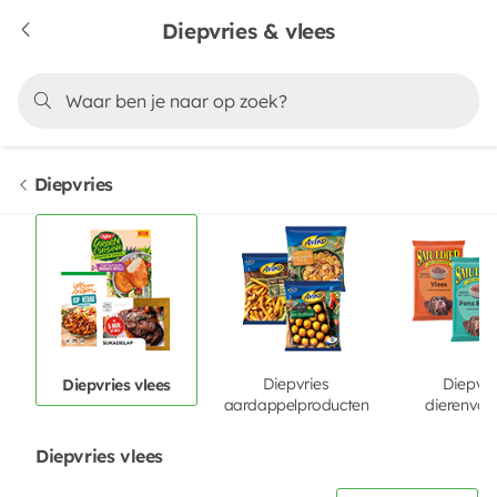
Diepvries & vlees
Diepvries
Diepvries
Diepvri
Diepvries vlees
aardappelproducten
dierenvoe
Diepvries vlees