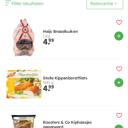
Filter resultaten
Heijs Braadkuiken
1 kg
4.
99
Stolle Kippenborstfilets
500 g
4.
99
Roosterz & Co Kiphaasjes
gepaneerd