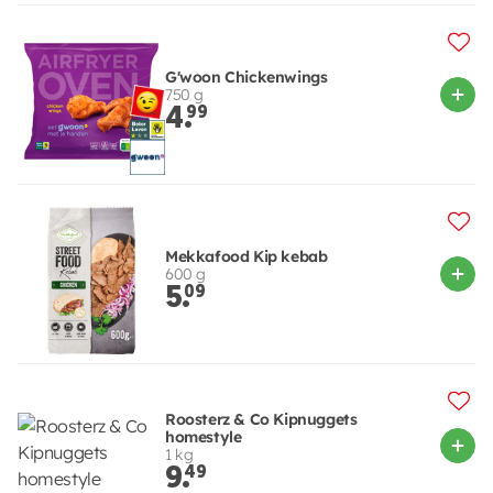
G'woon Chickenwings
750 g
4.
99
Mekkafood Kip kebab
600 g
5.
09
Roosterz & Co Kipnuggets
homestyle
1 kg
9.
49