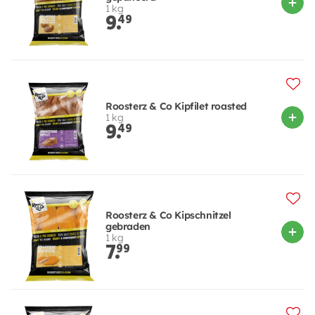
1 kg
9.
49
Roosterz & Co Kipfilet roasted
1 kg
9.
49
Roosterz & Co Kipschnitzel
gebraden
1 kg
7.
99