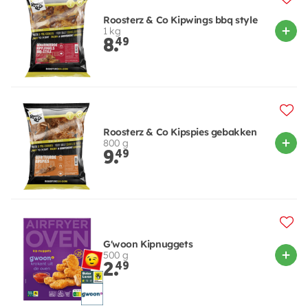
Roosterz & Co Kipwings bbq style
1 kg
8.
49
Roosterz & Co Kipspies gebakken
800 g
9.
49
G'woon Kipnuggets
500 g
2.
49